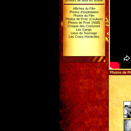
Erreurs de Mise en Scène
Affiches du Film
Photos d'exploitation
Photos du Film
Photos de Prod. (Couleur)
Photos de Prod. (N&B)
Croquis des Costumes
Les Gangs
Lieux du Tournage
Les Crazy Homicides
Photos de P