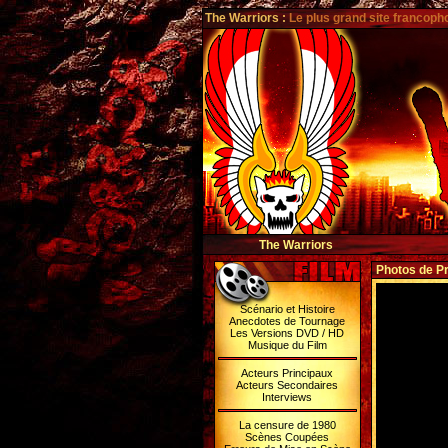
The Warriors
:
Le plus grand site francoph
The Warriors
Photos de Pr
Scénario et Histoire
Anecdotes de Tournage
Les Versions DVD / HD
Musique du Film
Acteurs Principaux
Acteurs Secondaires
Interviews
La censure de 1980
Scènes Coupées