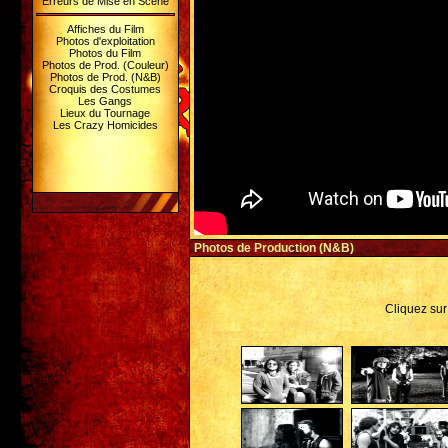
Erreurs de Mise en Scène
Affiches du Film
Photos d'exploitation
Photos du Film
Photos de Prod. (Couleur)
Photos de Prod. (N&B)
Croquis des Costumes
Les Gangs
Lieux du Tournage
Les Crazy Homicides
Photos de Production (N&B)
Cliquez sur 