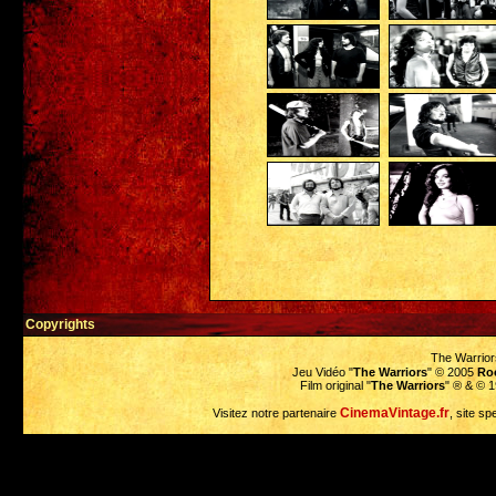
Copyrights
The Warrior
Jeu Vidéo "
The Warriors
" © 2005
Ro
Film original "
The Warriors
" ® & © 
CinemaVintage.fr
Visitez notre partenaire
, site sp