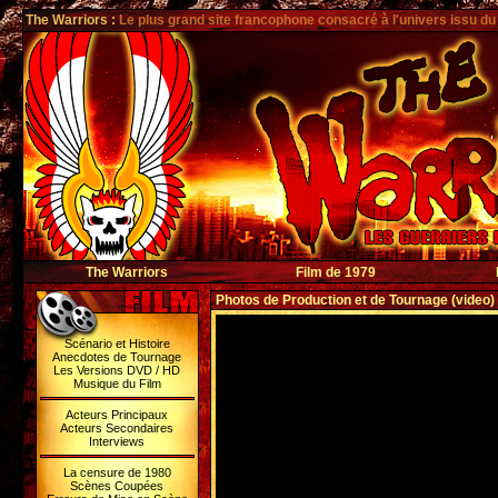
The Warriors
:
Le plus grand site francophone consacré à l'univers issu du
The Warriors
Film de 1979
Photos de Production et de Tournage (video)
Scénario et Histoire
Anecdotes de Tournage
Les Versions DVD / HD
Musique du Film
Acteurs Principaux
Acteurs Secondaires
Interviews
La censure de 1980
Scènes Coupées